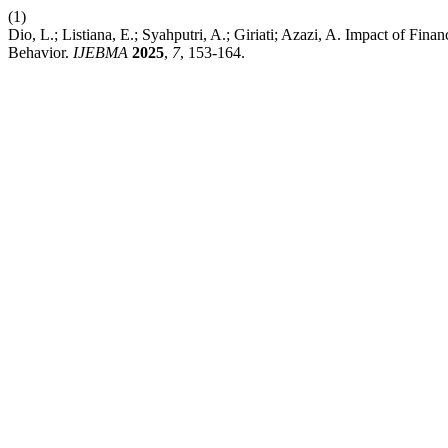
(1)
Dio, L.; Listiana, E.; Syahputri, A.; Giriati; Azazi, A. Impact of Fi
Behavior.
IJEBMA
2025
,
7
, 153-164.