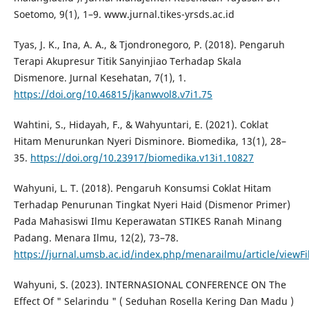
Soetomo, 9(1), 1–9. www.jurnal.tikes-yrsds.ac.id
Tyas, J. K., Ina, A. A., & Tjondronegoro, P. (2018). Pengaruh
Terapi Akupresur Titik Sanyinjiao Terhadap Skala
Dismenore. Jurnal Kesehatan, 7(1), 1.
https://doi.org/10.46815/jkanwvol8.v7i1.75
Wahtini, S., Hidayah, F., & Wahyuntari, E. (2021). Coklat
Hitam Menurunkan Nyeri Disminore. Biomedika, 13(1), 28–
35.
https://doi.org/10.23917/biomedika.v13i1.10827
Wahyuni, L. T. (2018). Pengaruh Konsumsi Coklat Hitam
Terhadap Penurunan Tingkat Nyeri Haid (Dismenor Primer)
Pada Mahasiswi Ilmu Keperawatan STIKES Ranah Minang
Padang. Menara Ilmu, 12(2), 73–78.
https://jurnal.umsb.ac.id/index.php/menarailmu/article/viewFi
Wahyuni, S. (2023). INTERNASIONAL CONFERENCE ON The
Effect Of " Selarindu " ( Seduhan Rosella Kering Dan Madu )