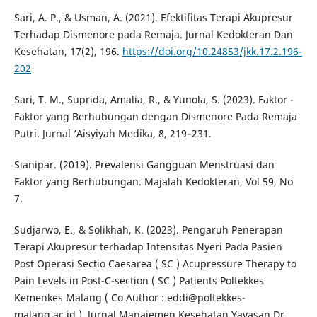
Sari, A. P., & Usman, A. (2021). Efektifitas Terapi Akupresur
Terhadap Dismenore pada Remaja. Jurnal Kedokteran Dan
Kesehatan, 17(2), 196.
https://doi.org/10.24853/jkk.17.2.196-
202
Sari, T. M., Suprida, Amalia, R., & Yunola, S. (2023). Faktor -
Faktor yang Berhubungan dengan Dismenore Pada Remaja
Putri. Jurnal ‘Aisyiyah Medika, 8, 219–231.
Sianipar. (2019). Prevalensi Gangguan Menstruasi dan
Faktor yang Berhubungan. Majalah Kedokteran, Vol 59, No
7.
Sudjarwo, E., & Solikhah, K. (2023). Pengaruh Penerapan
Terapi Akupresur terhadap Intensitas Nyeri Pada Pasien
Post Operasi Sectio Caesarea ( SC ) Acupressure Therapy to
Pain Levels in Post-C-section ( SC ) Patients Poltekkes
Kemenkes Malang ( Co Author : eddi@poltekkes-
malang.ac.id ). Jurnal Manajemen Kesehatan Yayasan Dr.