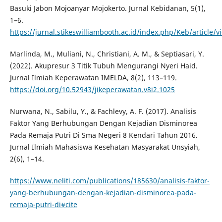
Basuki Jabon Mojoanyar Mojokerto. Jurnal Kebidanan, 5(1),
1–6.
https://jurnal.stikeswilliambooth.ac.id/index.php/Keb/article/
Marlinda, M., Muliani, N., Christiani, A. M., & Septiasari, Y.
(2022). Akupresur 3 Titik Tubuh Mengurangi Nyeri Haid.
Jurnal Ilmiah Keperawatan IMELDA, 8(2), 113–119.
https://doi.org/10.52943/jikeperawatan.v8i2.1025
Nurwana, N., Sabilu, Y., & Fachlevy, A. F. (2017). Analisis
Faktor Yang Berhubungan Dengan Kejadian Disminorea
Pada Remaja Putri Di Sma Negeri 8 Kendari Tahun 2016.
Jurnal Ilmiah Mahasiswa Kesehatan Masyarakat Unsyiah,
2(6), 1–14.
https://www.neliti.com/publications/185630/analisis-faktor-
yang-berhubungan-dengan-kejadian-disminorea-pada-
remaja-putri-di#cite